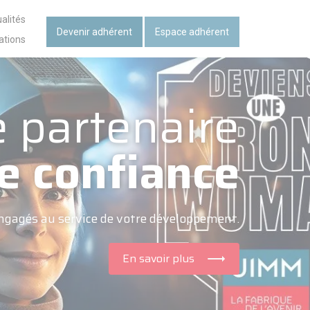
alités
Devenir adhérent
Espace adhérent
ations
e partenaire
e confiance
ngagés au service de votre développement.
En savoir plus