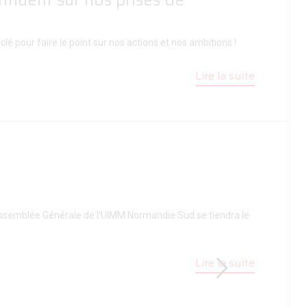
fluent sur nos prises de
 pour faire le point sur nos actions et nos ambitions !
Lire la suite
'assemblée Générale de l'UIMM Normandie Sud se tiendra le
Lire la suite