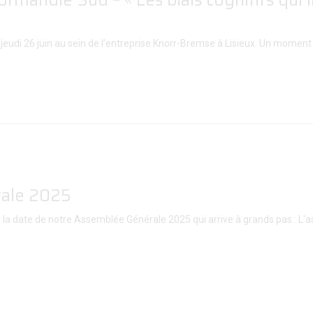
andie Sud – « Les biais cognitifs qui in
i 26 juin au sein de l’entreprise Knorr-Bremse à Lisieux. Un moment clé
rale 2025
 la date de notre Assemblée Générale 2025 qui arrive à grands pas : L