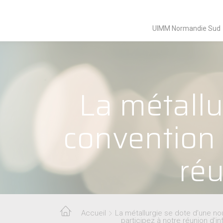
UIMM Normandie Sud
La métallu
convention c
réu
Accueil
La métallurgie se dote d’une nou
participez à notre réunion d’in