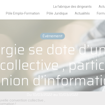
La fabrique des dirigeants
Actu
Pôle Emploi-Formation
Pôle Juridique
Actualités
Form
Événement
rgie se dote d’u
ollective , parti
nion d’informati
Du 10/03/2022 au 10/03/2022
velle convention collective ,
formation !