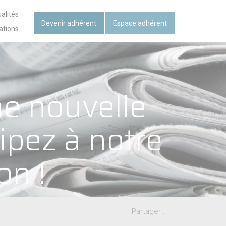
alités
Devenir adhérent
Espace adhérent
ations
ne nouvelle
cipez à notre
on !
Partager :