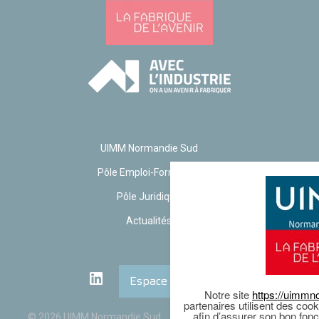
UIMM Normandie Sud
Pôle Emploi-Formation
Pôle Juridique
Actualités
Espace adhérent
Notre site
https://uimm
partenaires utilisent des cook
afin d’assurer son bon fonc
© 2026 UIMM Normandie Sud
Mentions légales
Cookies